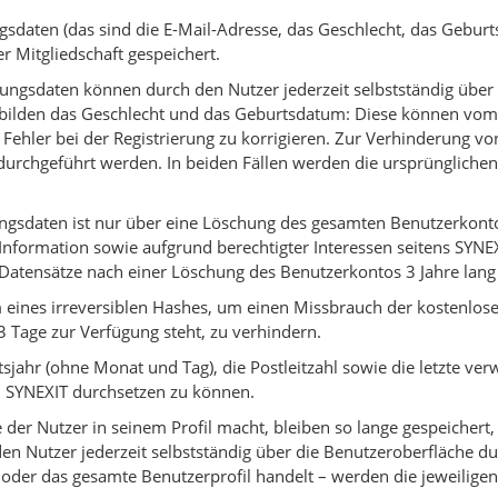
ngsdaten (das sind die E-Mail-Adresse, das Geschlecht, das Geburt
r Mitgliedschaft gespeichert.
rungsdaten können durch den Nutzer jederzeit selbstständig üb
lden das Geschlecht und das Geburtsdatum: Diese können vom Nu
Fehler bei der Registrierung zu korrigieren. Zur Verhinderung 
urchgeführt werden. In beiden Fällen werden die ursprüngliche
ungsdaten ist nur über eine Löschung des gesamten Benutzerkont
nformation sowie aufgrund berechtigter Interessen seitens SYNE
Datensätze nach einer Löschung des Benutzerkontos 3 Jahre lang
 eines irreversiblen Hashes, um einen Missbrauch der kostenlose
3 Tage zur Verfügung steht, zu verhindern.
sjahr (ohne Monat und Tag), die Postleitzahl sowie die letzte ve
 SYNEXIT durchsetzen zu können.
 der Nutzer in seinem Profil macht, bleiben so lange gespeichert
 Nutzer jederzeit selbstständig über die Benutzeroberfläche du
 oder das gesamte Benutzerprofil handelt – werden die jeweilige