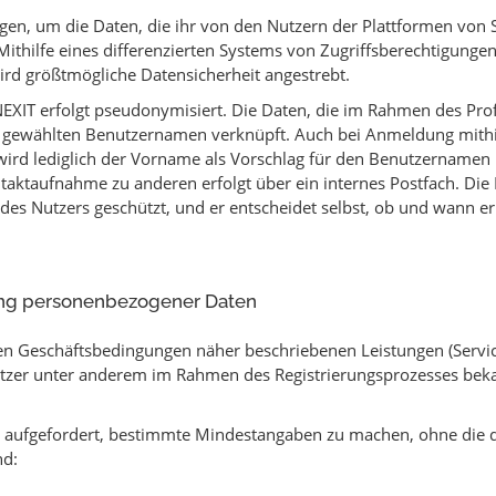
en, um die Daten, die ihr von den Nutzern der Plattformen von 
 Mithilfe eines differenzierten Systems von Zugriffsberechtigun
ird größtmögliche Datensicherheit angestrebt.
EXIT erfolgt pseudonymisiert. Die Daten, die im Rahmen des Prof
 gewählten Benutzernamen verknüpft. Auch bei Anmeldung mithi
 wird lediglich der Vorname als Vorschlag für den Benutzernam
taktaufnahme zu anderen erfolgt über ein internes Postfach. Die
t des Nutzers geschützt, und er entscheidet selbst, ob und wann 
ung personenbezogener Daten
n Geschäftsbedingungen näher beschriebenen Leistungen (Services
zer unter anderem im Rahmen des Registrierungsprozesses bekan
er aufgefordert, bestimmte Mindestangaben zu machen, ohne die
nd: