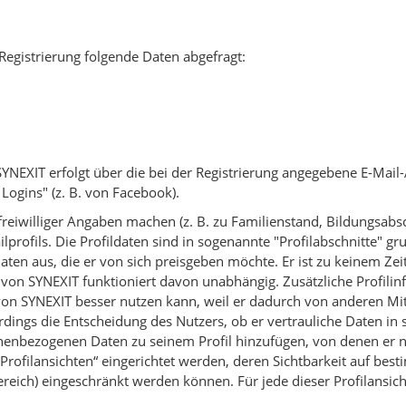
Registrierung folgende Daten abgefragt:
YNEXIT erfolgt über die bei der Registrierung angegebene E-Mail
Logins" (z. B. von Facebook).
reiwilliger Angaben machen (z. B. zu Familienstand, Bildungsabschl
lprofils. Die Profildaten sind in sogenannte "Profilabschnitte" gru
 Daten aus, die er von sich preisgeben möchte. Er ist zu keinem Ze
 von SYNEXIT funktioniert davon unabhängig. Zusätzliche Profilin
von SYNEXIT besser nutzen kann, weil er dadurch von anderen Mitg
lerdings die Entscheidung des Nutzers, ob er vertrauliche Daten in 
nenbezogenen Daten zu seinem Profil hinzufügen, von denen er ni
Profilansichten“ eingerichtet werden, deren Sichtbarkeit auf be
eich) eingeschränkt werden können. Für jede dieser Profilansich